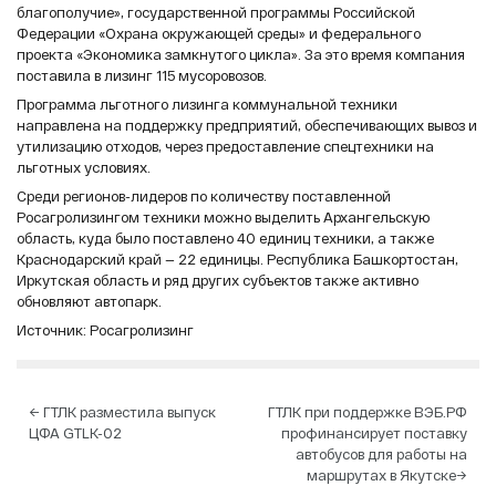
благополучие», государственной программы Российской
Федерации «Охрана окружающей среды» и федерального
проекта «Экономика замкнутого цикла». За это время компания
поставила в лизинг 115 мусоровозов.
Программа льготного лизинга коммунальной техники
направлена на поддержку предприятий, обеспечивающих вывоз и
утилизацию отходов, через предоставление спецтехники на
льготных условиях.
Среди регионов-лидеров по количеству поставленной
Росагролизингом техники можно выделить Архангельскую
область, куда было поставлено 40 единиц техники, а также
Краснодарский край — 22 единицы. Республика Башкортостан,
Иркутская область и ряд других субъектов также активно
обновляют автопарк.
Источник: Росагролизинг
Навигация
←
ГТЛК разместила выпуск
ГТЛК при поддержке ВЭБ.РФ
ЦФА GTLK-02
профинансирует поставку
по
автобусов для работы на
записям
маршрутах в Якутске
→