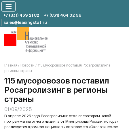
Skip
to
content
+7 (831) 439 21 82
+7 (831) 464 02 98
sales@leasingstat.ru
Главная
/
Новости
/
115 мусоровозов поставил Росагролизинг в
регионы страны
115 мусоровозов поставил
Росагролизинг в регионы
страны
01/09/2025
В апреле 2025 года Росагролизинг стал оператором новой
программы льготного лизинга от Минприроды России, которая
реализуется в рамках национального проекта «Экологическое