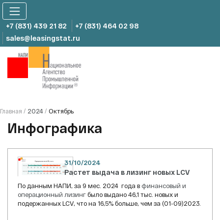
Skip
to
content
+7 (831) 439 21 82
+7 (831) 464 02 98
sales@leasingstat.ru
2024
Октябрь
Главная
/
/
Инфографика
31/10/2024
Растет выдача в лизинг новых LCV
По данным НАПИ, за 9 мес. 2024 года в
финансовый и
операционный лизинг
было выдано 46,1 тыс. новых и
подержанных LCV, что на 16,5% больше, чем за (01-09)2023.