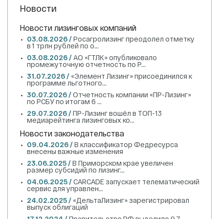
Новости
Новости лизинговых компаний
03.08.2026 /
Росагролизинг преодолел отметку
в 1 трлн рублей по о...
03.08.2026 /
АО «ГТЛК» опубликовало
промежуточную отчетность по Р...
31.07.2026 /
«Элемент Лизинг» присоединился к
программе льготного...
30.07.2026 /
Отчетность компании «ПР-Лизинг»
по РСБУ по итогам 6 ...
29.07.2026 /
ПР-Лизинг вошёл в ТОП-13
медиарейтинга лизинговых ко...
Новости законодательства
09.04.2026 /
В классификатор Федресурса
внесены важные изменения
23.06.2025 /
В Приморском крае увеличен
размер субсидий по лизинг...
04.06.2025 /
CARCADE запускает телематический
сервис для управлен...
24.02.2025 /
«ДельтаЛизинг» зарегистрировал
выпуск облигаций
17.12.2024 /
Правительство РФ выделило 9,7