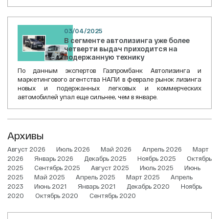
03/04/2025
В сегменте автолизинга уже более
четверти выдач приходится на
подержанную технику
По данным экспертов Газпромбанк Автолизинга и
маркетингового агентства НАПИ в феврале рынок лизинга
новых и подержанных легковых и коммерческих
автомобилей упал еще сильнее, чем в январе.
Архивы
Август 2026
Июль 2026
Май 2026
Апрель 2026
Март
2026
Январь 2026
Декабрь 2025
Ноябрь 2025
Октябрь
2025
Сентябрь 2025
Август 2025
Июль 2025
Июнь
2025
Май 2025
Апрель 2025
Март 2025
Апрель
2023
Июнь 2021
Январь 2021
Декабрь 2020
Ноябрь
2020
Октябрь 2020
Сентябрь 2020