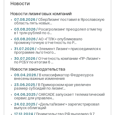
Новости
Новости лизинговых компаний
07.08.2026 /
СберЛизинг поставил в Ярославскую
область пять новых...
03.08.2026 /
Росагролизинг преодолел отметку
в 1 трлн рублей по о...
03.08.2026 /
АО «ГТЛК» опубликовало
промежуточную отчетность по Р...
31.07.2026 /
«Элемент Лизинг» присоединился к
программе льготного...
30.07.2026 /
Отчетность компании «ПР-Лизинг»
по РСБУ по итогам 6 ...
Новости законодательства
09.04.2026 /
В классификатор Федресурса
внесены важные изменения
23.06.2025 /
В Приморском крае увеличен
размер субсидий по лизинг...
04.06.2025 /
CARCADE запускает телематический
сервис для управлен...
24.02.2025 /
«ДельтаЛизинг» зарегистрировал
выпуск облигаций
17.12.2024 /
Правительство РФ выделило 9,7