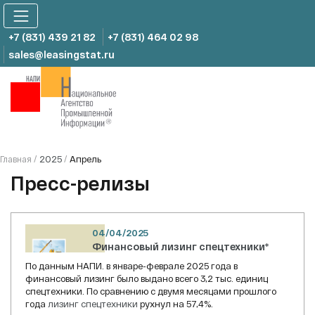
Skip
to
content
+7 (831) 439 21 82
+7 (831) 464 02 98
sales@leasingstat.ru
2025
Апрель
Главная
/
/
Пресс-релизы
04/04/2025
Финансовый лизинг спецтехники*
По данным НАПИ. в январе-феврале 2025 года в
финансовый лизинг было выдано всего 3,2 тыс. единиц
спецтехники. По сравнению с двумя месяцами прошлого
года
лизинг спецтехники
рухнул на 57,4%.