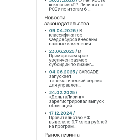
30.07.2026 /
Отчетность
компании «ПР-Лизинг» по
РСБУ по итогам 6 ...
Новости
законодательства
09.04.2026 /
В
классификатор
Федресурса внесены
важные изменения
23.06.2025 /
В
Приморском крае
увеличен размер
субсидий по лизинг...
04.06.2025 /
CARCADE
запускает
телематический сервис
для управлен...
24.02.2025 /
«ДельтаЛизинг»
зарегистрировал выпуск
облигаций
17.12.2024 /
Правительство РФ
выделило 9,7 млрд рублей
на програм...
Рынок лизинга