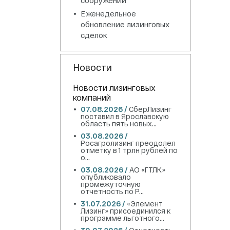
Еженедельное
обновление лизинговых
сделок
Новости
Новости лизинговых
компаний
07.08.2026 /
СберЛизинг
поставил в Ярославскую
область пять новых...
03.08.2026 /
Росагролизинг преодолел
отметку в 1 трлн рублей по
о...
03.08.2026 /
АО «ГТЛК»
опубликовало
промежуточную
отчетность по Р...
31.07.2026 /
«Элемент
Лизинг» присоединился к
программе льготного...