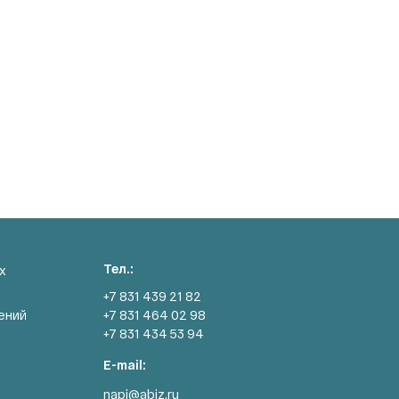
Тел.:
х
+7 831 439 21 82
ений
+7 831 464 02 98
+7 831 434 53 94
E-mail:
napi@abiz.ru