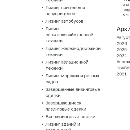
янв.
Лизинг прицепов и
под
полуприцепов
млн 
же в
Лизинг автобусов
Арх
Лизинг
сельскохозяйственной
Авгус
техники
2026
Лизинг железнодорожной
2025
техники
2024
Лизинг авиационной
Апрел
техники
Ноябр
2021
Лизинг морских и речных
судов
Завершенные лизинговые
сделки
Завершающиеся
лизинговые сделки
Все лизинговые сделки
Лизинг зданий и
сооружений