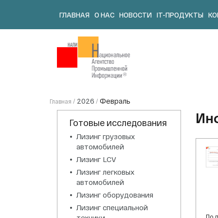
Skip
ГЛАВНАЯ
О НАС
НОВОСТИ
IT-ПРОДУКТЫ
КО
to
content
2026
Февраль
Главная
/
/
Ин
Готовые исследования
Лизинг грузовых
автомобилей
Лизинг LCV
Лизинг легковых
автомобилей
Лизинг оборудования
Лизинг специальной
техники
По 