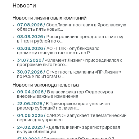
Новости
Новости лизинговых компаний
07.08.2026 /
СберЛизинг поставил в Ярославскую
область пять новых...
03.08.2026 /
Росагролизинг преодолел отметку
в 1 трлн рублей по о...
03.08.2026 /
АО «ГТЛК» опубликовало
промежуточную отчетность по Р...
31.07.2026 /
«Элемент Лизинг» присоединился к
программе льготного...
30.07.2026 /
Отчетность компании «ПР-Лизинг»
по РСБУ по итогам 6 ...
Новости законодательства
09.04.2026 /
В классификатор Федресурса
внесены важные изменения
23.06.2025 /
В Приморском крае увеличен
размер субсидий по лизинг...
04.06.2025 /
CARCADE запускает телематический
сервис для управлен...
24.02.2025 /
«ДельтаЛизинг» зарегистрировал
выпуск облигаций
17.12.2024 /
Правительство РФ выделило 9,7