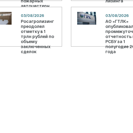
пожарных
лизинга
автоцистерн
03/08/2026
03/08/2026
Росагролизинг
АО «ГТЛК»
преодолел
опубликова
отметку в 1
промежуто
трлн рублей по
отчетность 
объему
РСБУ за 1
заключенных
полугодие 2
сделок
года