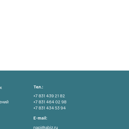
Тел.:
х
+7 831 439 21 82
ений
+7 831 464 02 98
+7 831 434 53 94
E-mail:
napi@abiz.ru