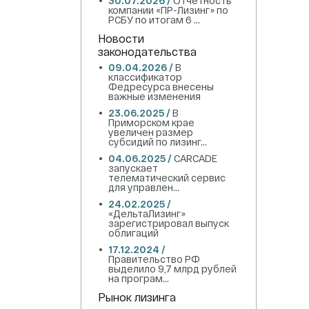
30.07.2026 /
Отчетность
компании «ПР-Лизинг» по
РСБУ по итогам 6 ...
Новости
законодательства
09.04.2026 /
В
классификатор
Федресурса внесены
важные изменения
23.06.2025 /
В
Приморском крае
увеличен размер
субсидий по лизинг...
04.06.2025 /
CARCADE
запускает
телематический сервис
для управлен...
24.02.2025 /
«ДельтаЛизинг»
зарегистрировал выпуск
облигаций
17.12.2024 /
Правительство РФ
выделило 9,7 млрд рублей
на програм...
Рынок лизинга