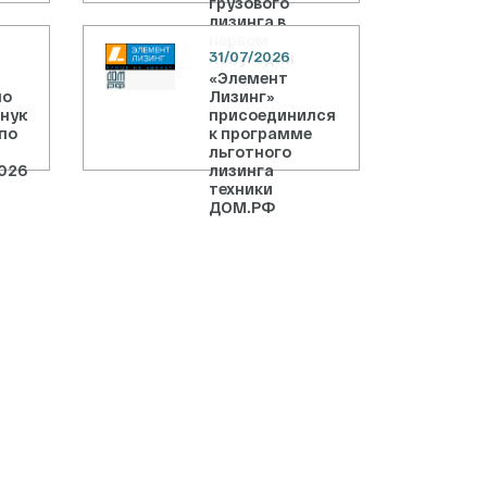
грузового
лизинга в
первом
31/07/2026
полугодии
«Элемент
ло
Лизинг»
чную
присоединился
по
к программе
льготного
026
лизинга
техники
ДОМ.РФ