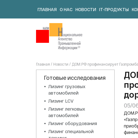
Skip
ГЛАВНАЯ
О НАС
НОВОСТИ
IT-ПРОДУКТЫ
КО
to
content
Главная
/
Новости
/
ДОМ.РФ профинансирует Газпромбан
ДО
Готовые исследования
про
Лизинг грузовых
до
автомобилей
Лизинг LCV
05/0
Лизинг легковых
ДОМ.Р
автомобилей
«Газпр
Лизинг оборудования
приоб
Лизинг специальной
финан
техники