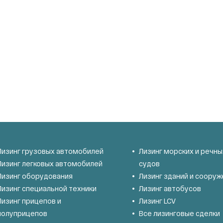
Лизинг грузовых автомобилей
Лизинг морских и речны
Лизинг легковых автомобилей
судов
Лизинг оборудования
Лизинг зданий и сооруж
Лизинг специальной техники
Лизинг автобусов
Лизинг прицепов и
Лизинг LCV
полуприцепов
Все лизинговые сделки