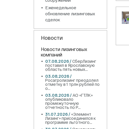
Еженедельное
обновление лизинговых
сделок
Новости
Новости лизинговых
компаний
07.08.2026 /
СберЛизинг
поставил в Ярославскую
область пять новых...
03.08.2026 /
Росагролизинг преодолел
отметку в 1 трлн рублей по
о...
03.08.2026 /
АО «ГТЛК»
опубликовало
промежуточную
отчетность по Р...
31.07.2026 /
«Элемент
Лизинг» присоединился к
программе льготного...