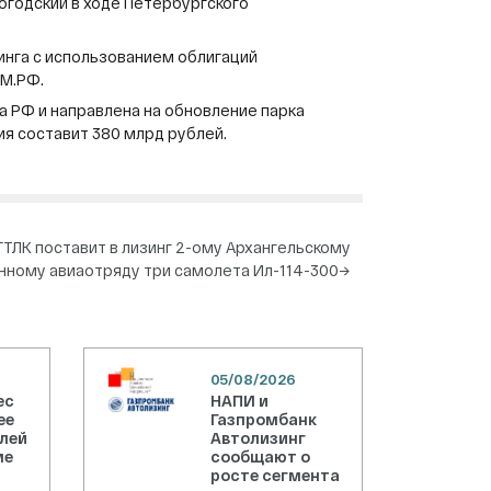
огодский в ходе Петербургского
инга с использованием облигаций
М.РФ.
а РФ и направлена на обновление парка
ия составит 380 млрд рублей.
ГТЛК поставит в лизинг 2-ому Архангельскому
ному авиаотряду три самолета Ил-114-300
→
05/08/2026
ес
НАПИ и
ее
Газпромбанк
блей
Автолизинг
ме
сообщают о
росте сегмента