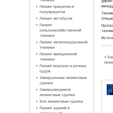
дирек
между
Лизинг прицепов и
полуприцепов
Техник
Лизинг автобусов
Специ
Лизинг
Прогр
сельскохозяйственной
техник
техники
Источн
Лизинг железнодорожной
техники
Лизинг авиационной
На
←
Ба
техники
лизи
по
Лизинг морских и речных
за
судов
Завершенные лизинговые
сделки
Завершающиеся
лизинговые сделки
Все лизинговые сделки
Лизинг зданий и
сооружений