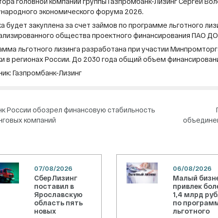
тора головной компании группы Газпромбанк-Лизинг Сергей Вол
народного экономического форума 2026.
а будет закуплена за счет займов по программе льготного лиз
ализированного общества проектного финансирования ПАО ДО
амма льготного лизинга разработана при участии Минпромторг
и в регионах России. До 2030 года общий объем финансирован
ик: Газпромбанк-Лизинг
вигация
нк России обозрел финансовую стабильность
нговых компаний
объединен
писям
07/08/2026
06/08/2026
СберЛизинг
Малый бизн
поставил в
привлек бол
Ярославскую
1,4 млрд ру
область пять
по програм
новых
льготного