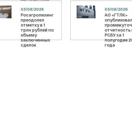
03/08/2026
03/08/2026
Росагролизинг
АО «ГТЛК»
преодолел
опубликова
отметку в 1
промежуто
трлн рублей по
отчетность 
объему
РСБУ за 1
заключенных
полугодие 2
сделок
года