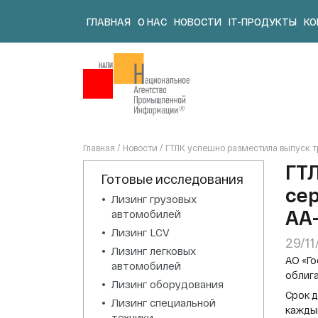
Skip
ГЛАВНАЯ
О НАС
НОВОСТИ
IT-ПРОДУКТЫ
КО
to
content
Главная
/
Новости
/
ГТЛК успешно разместила выпуск т
ГТ
Готовые исследования
сер
Лизинг грузовых
АА-
автомобилей
Лизинг LCV
29/1
Лизинг легковых
АО «Г
автомобилей
облиг
Лизинг оборудования
Срок д
Лизинг специальной
каждый
техники