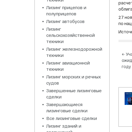
расче
Лизинг прицепов и
облига
полуприцепов
27 но
Лизинг автобусов
по на
Лизинг
Источн
сельскохозяйственной
техники
Лизинг железнодорожной
На
←
Уч
техники
ожид
по
Лизинг авиационной
году
техники
за
Лизинг морских и речных
судов
Завершенные лизинговые
сделки
Завершающиеся
лизинговые сделки
Все лизинговые сделки
Лизинг зданий и
сооружений