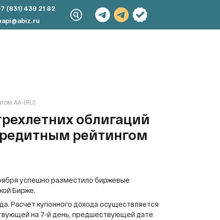
+7 (831) 439 21 82
napi@abiz.ru
нгом АА-(RU)
трехлетних облигаций
 кредитным рейтингом
 ноября успешно разместило биржевые
кой Бирже.
ода. Расчет купонного дохода осуществляется
йствующей на 7-й день, предшествующей дате