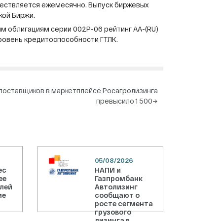
уществляется ежемесячно. Выпуск биржевых
кой Биржи.
м облигациям серии 002P-06 рейтинг АА-(RU)
ровень кредитоспособности ГТЛК.
поставщиков в маркетплейсе Росагролизинга
превысило 1 500
→
05/08/2026
ес
НАПИ и
ее
Газпромбанк
блей
Автолизинг
ме
сообщают о
росте сегмента
грузового
лизинга в