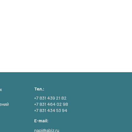
Тел.:
х
+7 831 439 21 82
ений
+7 831 464 02 98
+7 831 434 53 94
E-mail:
napi@abiz.ru