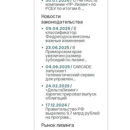
30.07.2026 /
Отчетность
компании «ПР-Лизинг» по
РСБУ по итогам 6 ...
Новости
законодательства
09.04.2026 /
В
классификатор
Федресурса внесены
важные изменения
23.06.2025 /
В
Приморском крае
увеличен размер
субсидий по лизинг...
04.06.2025 /
CARCADE
запускает
телематический сервис
для управлен...
24.02.2025 /
«ДельтаЛизинг»
зарегистрировал выпуск
облигаций
17.12.2024 /
Правительство РФ
выделило 9,7 млрд рублей
на програм...
Рынок лизинга