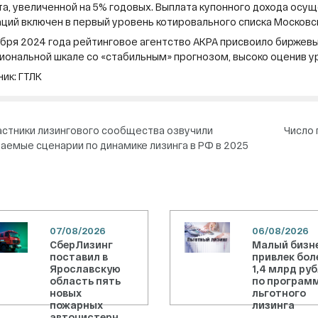
та, увеличенной на 5% годовых. Выплата купонного дохода ос
ций включен в первый уровень котировального списка Московс
ября 2024 года рейтинговое агентство АКРА присвоило биржевы
циональной шкале со «стабильным» прогнозом, высоко оценив у
ик: ГТЛК
вигация
астники лизингового сообщества озвучили
Число 
аемые сценарии по динамике лизинга в РФ в 2025
писям
07/08/2026
06/08/2026
СберЛизинг
Малый бизн
поставил в
привлек бол
Ярославскую
1,4 млрд ру
область пять
по програм
новых
льготного
пожарных
лизинга
автоцистерн