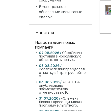
Еженедельное
обновление лизинговых
сделок
Новости
Новости лизинговых
компаний
07.08.2026 /
СберЛизинг
поставил в Ярославскую
область пять новых...
03.08.2026 /
Росагролизинг преодолел
отметку в 1 трлн рублей по
о...
03.08.2026 /
АО «ГТЛК»
опубликовало
промежуточную
отчетность по Р...
31.07.2026 /
«Элемент
Лизинг» присоединился к
программе льготного...