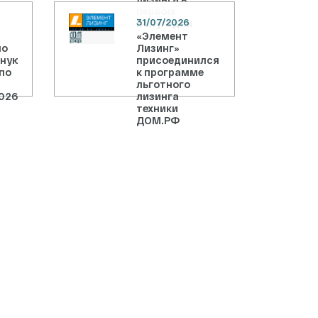
первом
31/07/2026
полугодии
«Элемент
ло
Лизинг»
чную
присоединился
по
к программе
льготного
026
лизинга
техники
ДОМ.РФ