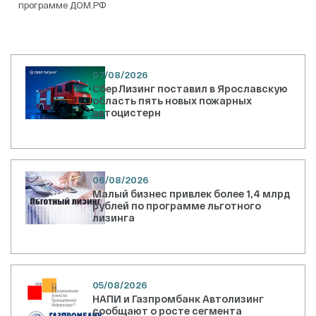
записям
программе ДОМ.РФ
07/08/2026
СберЛизинг поставил в Ярославскую
область пять новых пожарных
автоцистерн
06/08/2026
Малый бизнес привлек более 1,4 млрд
рублей по программе льготного
лизинга
05/08/2026
НАПИ и Газпромбанк Автолизинг
сообщают о росте сегмента