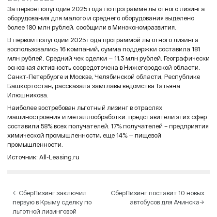
За первое полугодие 2025 года по программе льготного лизинга
оборудования для малого и среднего оборудования выделено
более 180 млн рублей, сообщили в Минэкономразвития.
В первом полугодии 2025 года программой льготного лизинга
воспользовались 16 компаний, сумма поддержки составила 181
млн рублей. Средний чек сделки — 11,3 млн рублей. Географически
основная активность сосредоточена в Нижегородской области,
Санкт-Петербурге и Москве, Челябинской области, Республике
Башкортостан, рассказала замглавы ведомства Татьяна
Илюшникова.
Наиболее востребован льготный лизинг в отраслях
машиностроения и металлообработки: представители этих сфер
составили 58% всех получателей. 17% получателей – предприятия
химической промышленности, еще 14% — пищевой
промышленности.
Источник:
All-Leasing.ru
Навигация
←
СберЛизинг заключил
СберЛизинг поставит 10 новых
первую в Крыму сделку по
автобусов для Ачинска
→
по
льготной лизинговой