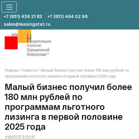
Skip
to
content
+7 (831) 439 21 82
+7 (831) 464 02 98
sales@leasingstat.ru
Главная
/
Новости
/
Малый бизнес получил более 180 млн рублей по
программам льготного лизинга в первой половине 2025 года
Малый бизнес получил более
180 млн рублей по
программам льготного
лизинга в первой половине
2025 года
28/07/2025