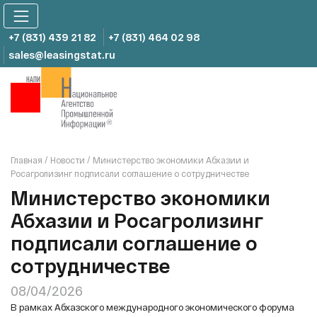
Skip
to
content
+7 (831) 439 21 82
+7 (831) 464 02 98
sales@leasingstat.ru
Главная
/
Новости
/
Министерство экономики Абхазии и
Росагролизинг подписали соглашение о сотрудничестве
Министерство экономики
Абхазии и Росагролизинг
подписали соглашение о
сотрудничестве
08/04/2026
В рамках Абхазского международного экономического форума