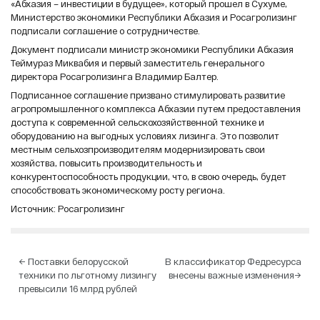
«Абхазия – инвестиции в будущее», который прошел в Сухуме,
Министерство экономики Республики Абхазия и Росагролизинг
подписали соглашение о сотрудничестве.
Документ подписали министр экономики Республики Абхазия
Теймураз Миквабия и первый заместитель генерального
директора Росагролизинга Владимир Балтер.
Подписанное соглашение призвано стимулировать развитие
агропромышленного комплекса Абхазии путем предоставления
доступа к современной сельскохозяйственной технике и
оборудованию на выгодных условиях лизинга. Это позволит
местным сельхозпроизводителям модернизировать свои
хозяйства, повысить производительность и
конкурентоспособность продукции, что, в свою очередь, будет
способствовать экономическому росту региона.
Источник: Росагролизинг
Навигация
←
Поставки белорусской
В классификатор Федресурса
техники по льготному лизингу
внесены важные изменения
→
по
превысили 16 млрд рублей
записям