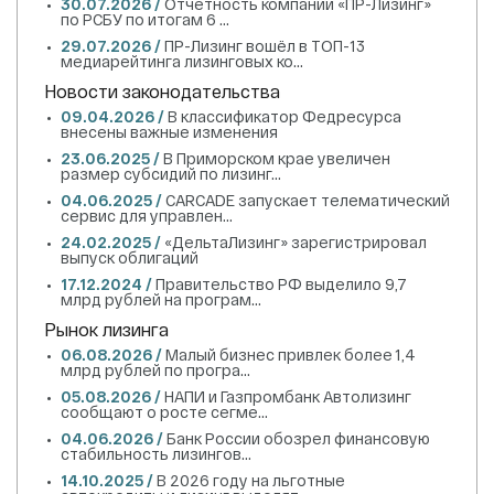
30.07.2026 /
Отчетность компании «ПР-Лизинг»
по РСБУ по итогам 6 ...
29.07.2026 /
ПР-Лизинг вошёл в ТОП-13
медиарейтинга лизинговых ко...
Новости законодательства
09.04.2026 /
В классификатор Федресурса
внесены важные изменения
23.06.2025 /
В Приморском крае увеличен
размер субсидий по лизинг...
04.06.2025 /
CARCADE запускает телематический
сервис для управлен...
24.02.2025 /
«ДельтаЛизинг» зарегистрировал
выпуск облигаций
17.12.2024 /
Правительство РФ выделило 9,7
млрд рублей на програм...
Рынок лизинга
06.08.2026 /
Малый бизнес привлек более 1,4
млрд рублей по програ...
05.08.2026 /
НАПИ и Газпромбанк Автолизинг
сообщают о росте сегме...
04.06.2026 /
Банк России обозрел финансовую
стабильность лизингов...
14.10.2025 /
В 2026 году на льготные