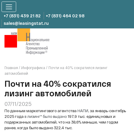
Skip
to
content
+7 (831) 439 21 82
+7 (831) 464 02 98
sales@leasingstat.ru
Главная
/
Инфографика
/
Почти на 40% сократился лизинг
автомобилей
Почти на 40% сократился
лизинг автомобилей
07/11/2025
По данным маркетингового агентства
НАПИ
, за январь-сентябрь
2025 года
в лизинг* было выдано
197,9 тыс. единиц новых и
подержанных автомобилей, что на 38,6% меньше, чем годом
ранее, когда было выдано 322,4 тыс.