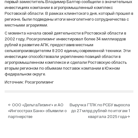
первый заместитель Владимир Балтер сообщили о значительных
инвестициях компании в агропромышленный комплекс
Ростовской области. В рамках клиентского дня, который прошел в
регионе, были подведены итоги многолетнего сотрудничества с
местными аграриями.
С момента начала своей деятельности в Ростовской области в
2002 году, Росагролизинг инвестировал более 34 миллиардов
рублей в развитие АПК, предоставив местным
сельхозпроизводителям 8 200 единиц современной техники. Эти
инвестиции способствовали укреплению позиций области в
агропромышленном комплексе и сделали Ростовскую область
вторым регионом по объемам поставок компании в Южном
федеральном округе.
Источник: Росагролизинг
Навигация
←
ООО «ДельтаЛизинг» и АО
Выручка ГТЛК по РСБУ выросла
«Ингосстрах Банк» объявили о
до 27 млрд рублей по итогам 1
по
партнерстве
квартала 2025 года
→
записям