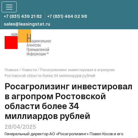
Skip
to
content
+7 (831) 439 21 82
+7 (831) 464 02 98
sales@leasingstat.ru
Главная
/
Новости
/
Росагролизинг инвестировал в агропром
Ростовской области более 34 миллиардов рублей
Росагролизинг инвестировал
в агропром Ростовской
области более 34
миллиардов рублей
28/04/2025
Генеральный директор АО «Росагролизинг» Павел Косов и его