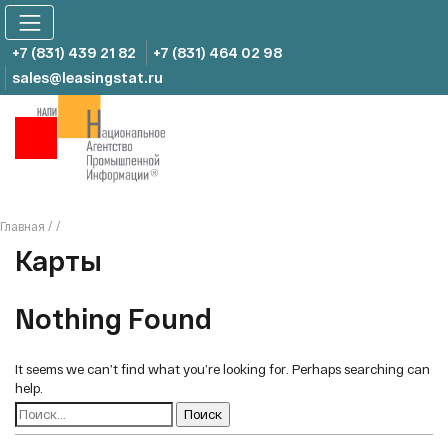
Skip
to
content
+7 (831) 439 21 82
+7 (831) 464 02 98
sales@leasingstat.ru
Главная
/
/
Карты
Nothing Found
It seems we can’t find what you’re looking for. Perhaps searching can
help.
Найти: