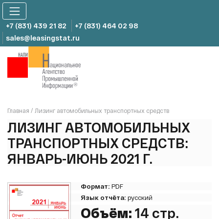
Skip
to
content
+7 (831) 439 21 82
+7 (831) 464 02 98
sales@leasingstat.ru
Главная
/
Лизинг автомобильных транспортных средств
ЛИЗИНГ АВТОМОБИЛЬНЫХ
ТРАНСПОРТНЫХ СРЕДСТВ:
ЯНВАРЬ-ИЮНЬ 2021 Г.
Формат:
PDF
Язык отчёта:
русский
Объём:
14 стр.