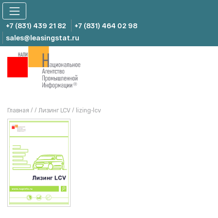
Skip
to
content
+7 (831) 439 21 82
+7 (831) 464 02 98
sales@leasingstat.ru
Главная
/
/
Лизинг LCV
/
lizing-lcv