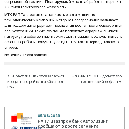
современной технике. Планируемый масштаб работы – порядка
765 тысяч гектаров сельхозземель.
МТК-РАЛ-Татарстан станет частью сети машинно-
технологических компаний, которые Росагролизинг развивает
для поддержки аграриев и повышения доступности современной
сельхозтехники. Такие компании позволяют аграриям снижать
нагрузку на собственный парк машин, повышать эффективность
сезонных работ и получать доступ к технике в период пикового
спроса.
Источник: Росагролизинг
Навигация
←
«Практика ЛК» отказалась от
«СОБИ-ЛИЗИНГ» допустило
кредитного рейтинга «Эксперт
технический дефолт
→
по
РА»
записям
05/08/2026
НАПИ и Газпромбанк Автолизинг
сообщают о росте сегмента