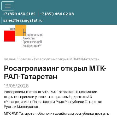
Skip
to
content
+7 (831) 439 21 82
+7 (831) 464 02 98
sales@leasingstat.ru
Главная
/
Новости
/
Росагролизинг открыл МТК-РАЛ-Татарстан
Росагролизинг открыл МТК-
РАЛ-Татарстан
13/05/2026
Росагролизинг открыл МТК-РАЛ-Татарстан. В церемонии
открытия приняли участие генеральный директор АО
«Росагролизинг» Павел Косов и Раис Республики Татарстан
Рустам Минниханов.
МТК-РАЛ-Татарстан обеспечит хозяйствам республики доступ к