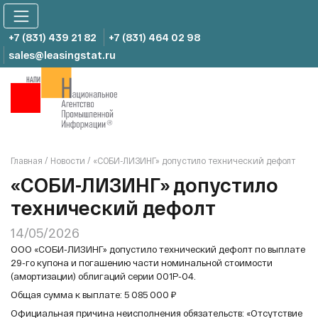
Skip
to
content
+7 (831) 439 21 82
+7 (831) 464 02 98
sales@leasingstat.ru
Главная
/
Новости
/
«СОБИ-ЛИЗИНГ» допустило технический дефолт
«СОБИ-ЛИЗИНГ» допустило
технический дефолт
14/05/2026
ООО «СОБИ-ЛИЗИНГ» допустило технический дефолт по выплате
29-го купона и погашению части номинальной стоимости
(амортизации) облигаций серии 001P-04.
Общая сумма к выплате: 5 085 000 ₽
Официальная причина неисполнения обязательств: «Отсутствие