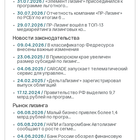
31.07.2026 /
«Элемент Лизинг» присоединился к
программе льготного...
30.07.2026 /
Отчетность компании «ПР-Лизинг»
по РСБУ по итогам 6 ...
29.07.2026 /
ПР-Лизинг вошёл в ТОП-13
медиарейтинга лизинговых ко...
Новости законодательства
09.04.2026 /
В классификатор Федресурса
внесены важные изменения
23.06.2025 /
В Приморском крае увеличен
размер субсидий по лизинг...
04.06.2025 /
CARCADE запускает телематический
сервис для управлен...
24.02.2025 /
«ДельтаЛизинг» зарегистрировал
выпуск облигаций
17.12.2024 /
Правительство РФ выделило 9,7
млрд рублей на програм...
Рынок лизинга
06.08.2026 /
Малый бизнес привлек более 1,4
млрд рублей по програ...
05.08.2026 /
НАПИ и Газпромбанк Автолизинг
сообщают о росте сегме...
04.06.2026 /
Банк России обозрел финансовую