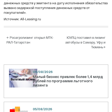
денежных средств у эмитента на дату исполнения обязательства
вызвано задержкой поступления денежных средств от
покупателей».
Источник:
All-Leasing.ru
Навигация
←
Росагролизинг открыл МТК-
ЮУЛЦ поставил в лизинг
РАЛ-Татарстан
автобусы в Самару, Уфу и
по
Тюмень
→
записям
06/08/2026
Малый бизнес привлек более 1,4 млрд
рублей по программе льготного
лизинга
05/08/2026